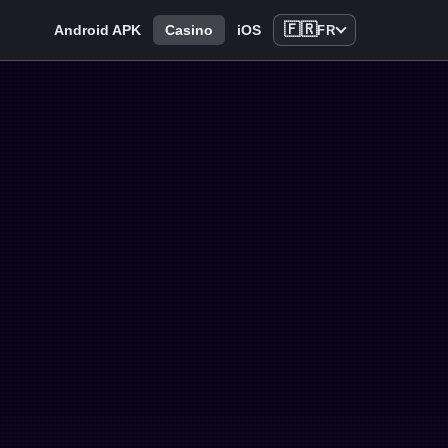
🇫🇷
Android APK
Casino
iOS
FR