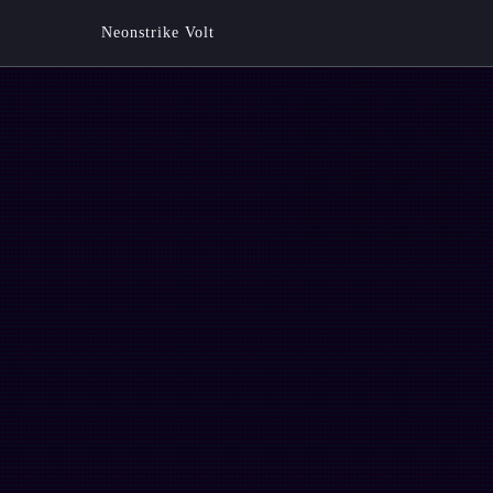
Neonstrike Volt