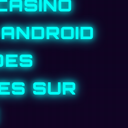
CASINO
 ANDROID
DES
ES SUR