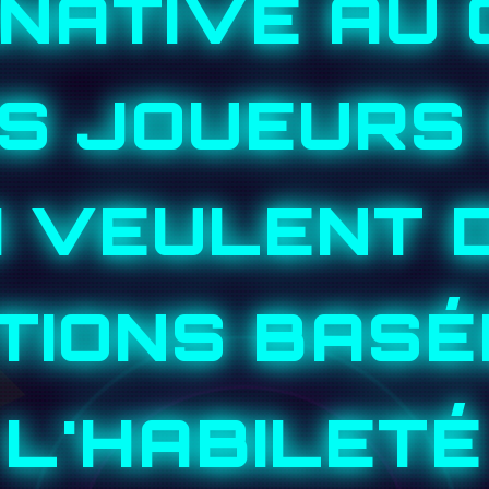
NATIVE AU 
S JOUEURS
I VEULENT 
TIONS BASÉ
L'HABILETÉ