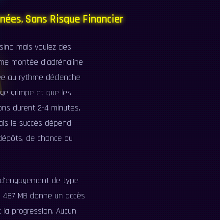
ées, Sans Risque Financier
asino mais voulez des
même montée d'adrénaline
ée au rythme déclenche
ge grimpe et que les
ns durent 2-4 minutes,
ais le succès dépend
 dépôts, de chance ou
s d'engagement de type
 de 487 MB donne un accès
 la progression. Aucun