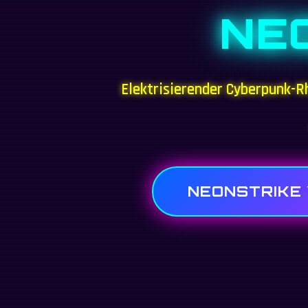
NE
Elektrisierender Cyberpunk-
NEONSTRIKE