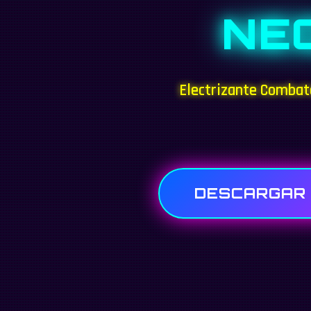
NE
Electrizante Combat
DESCARGAR 